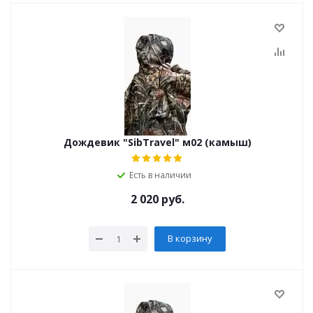
Дождевик "SibTravel" м02 (камыш)
Есть в наличии
2 020
руб.
В корзину