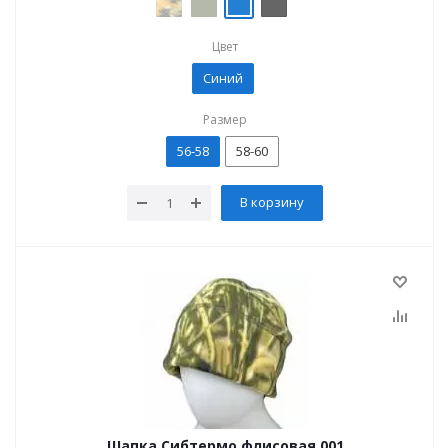
Цвет
Синий
Размер
56-58
58-60
В корзину
Шапка Сибтермо флисовая 001